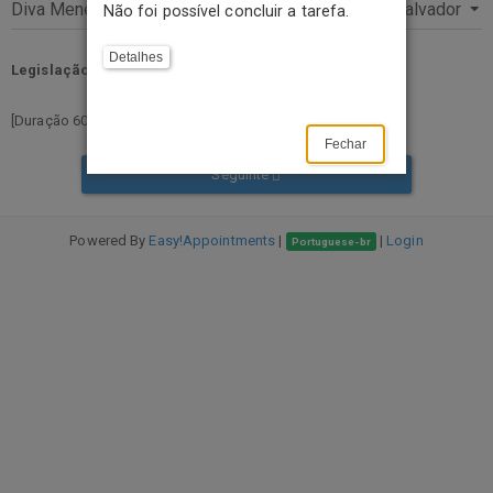
Não foi possível concluir a tarefa.
Detalhes
Legislação CFN
[Duração 60 Minutos][Valor 0.00 ]
Fechar
Seguinte
Powered By
Easy!Appointments
|
|
Login
Portuguese-br