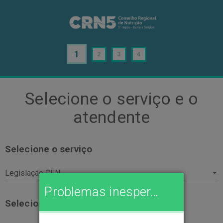
1
2
3
4
Selecione o serviço e o
atendente
Selecione o serviço
Problemas inesperados
Selecione o atendente